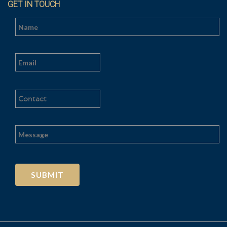
GET IN TOUCH
Al
t
e
r