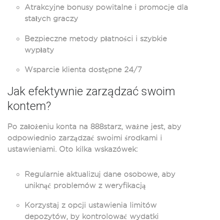
Atrakcyjne bonusy powitalne i promocje dla
stałych graczy
Bezpieczne metody płatności i szybkie
wypłaty
Wsparcie klienta dostępne 24/7
Jak efektywnie zarządzać swoim
kontem?
Po założeniu konta na 888starz, ważne jest, aby
odpowiednio zarządzać swoimi środkami i
ustawieniami. Oto kilka wskazówek:
Regularnie aktualizuj dane osobowe, aby
uniknąć problemów z weryfikacją
Korzystaj z opcji ustawienia limitów
depozytów, by kontrolować wydatki