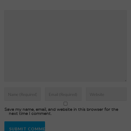
Save my name, email, and website in this browser for the
next time I comment.