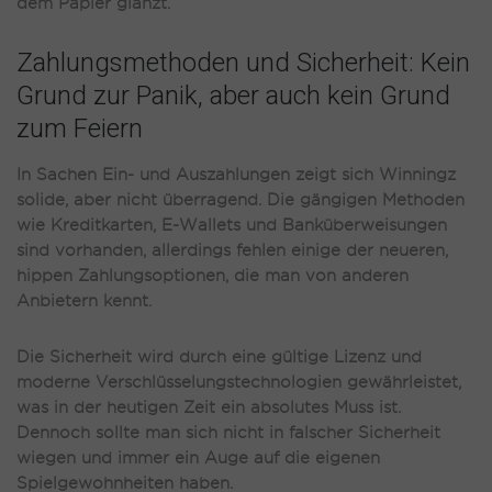
dem Papier glänzt.
Zahlungsmethoden und Sicherheit: Kein
Grund zur Panik, aber auch kein Grund
zum Feiern
In Sachen Ein- und Auszahlungen zeigt sich Winningz
solide, aber nicht überragend. Die gängigen Methoden
wie Kreditkarten, E-Wallets und Banküberweisungen
sind vorhanden, allerdings fehlen einige der neueren,
hippen Zahlungsoptionen, die man von anderen
Anbietern kennt.
Die Sicherheit wird durch eine gültige Lizenz und
moderne Verschlüsselungstechnologien gewährleistet,
was in der heutigen Zeit ein absolutes Muss ist.
Dennoch sollte man sich nicht in falscher Sicherheit
wiegen und immer ein Auge auf die eigenen
Spielgewohnheiten haben.