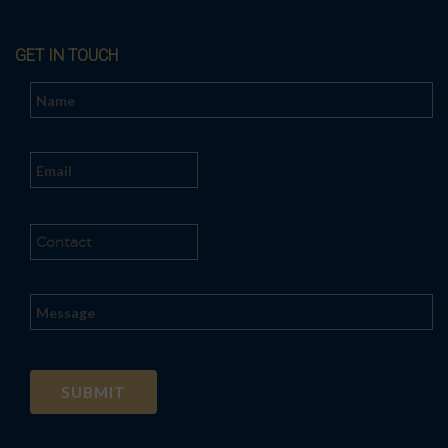
GET IN TOUCH
Al