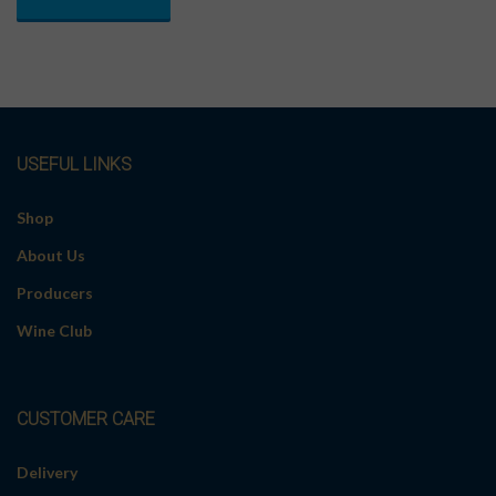
Al
t
e
r
n
a
t
i
v
USEFUL LINKS
e
:
Shop
About Us
Producers
Wine Club
CUSTOMER CARE
Delivery