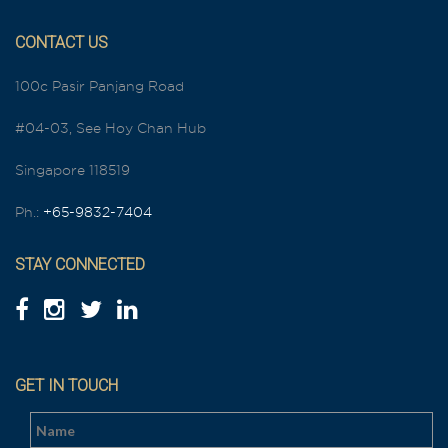
CONTACT US
100c Pasir Panjang Road
#04-03, See Hoy Chan Hub
Singapore 118519
Ph.:
+65-9832-7404
STAY CONNECTED
GET IN TOUCH