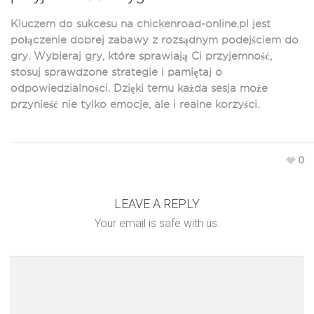
Kluczem do sukcesu na chickenroad-online.pl jest
połączenie dobrej zabawy z rozsądnym podejściem do
gry. Wybieraj gry, które sprawiają Ci przyjemność,
stosuj sprawdzone strategie i pamiętaj o
odpowiedzialności. Dzięki temu każda sesja może
przynieść nie tylko emocje, ale i realne korzyści.
0
LEAVE A REPLY
Your email is safe with us.