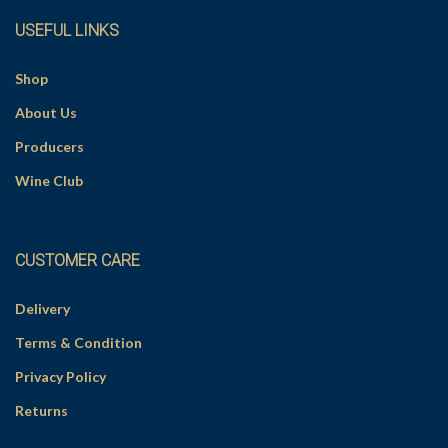
i
v
USEFUL LINKS
e
:
Shop
About Us
Producers
Wine Club
CUSTOMER CARE
Delivery
Terms & Condition
Privacy Policy
Returns