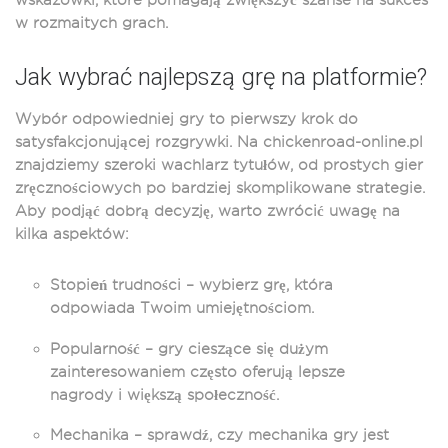
w rozmaitych grach.
Jak wybrać najlepszą grę na platformie?
Wybór odpowiedniej gry to pierwszy krok do
satysfakcjonującej rozgrywki. Na chickenroad-online.pl
znajdziemy szeroki wachlarz tytułów, od prostych gier
zręcznościowych po bardziej skomplikowane strategie.
Aby podjąć dobrą decyzję, warto zwrócić uwagę na
kilka aspektów:
Stopień trudności – wybierz grę, która
odpowiada Twoim umiejętnościom.
Popularność – gry cieszące się dużym
zainteresowaniem często oferują lepsze
nagrody i większą społeczność.
Mechanika – sprawdź, czy mechanika gry jest