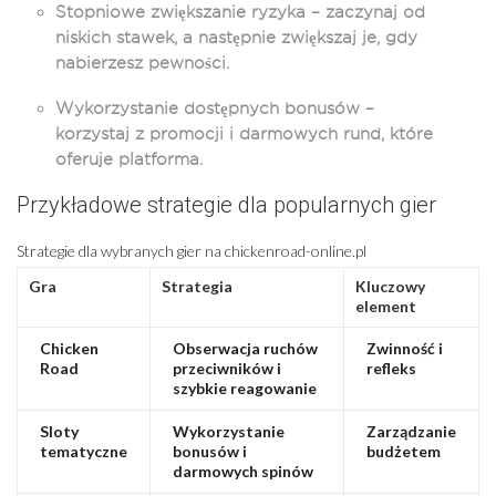
Stopniowe zwiększanie ryzyka – zaczynaj od
niskich stawek, a następnie zwiększaj je, gdy
nabierzesz pewności.
Wykorzystanie dostępnych bonusów –
korzystaj z promocji i darmowych rund, które
oferuje platforma.
Przykładowe strategie dla popularnych gier
Strategie dla wybranych gier na chickenroad-online.pl
Gra
Strategia
Kluczowy
element
Chicken
Obserwacja ruchów
Zwinność i
Road
przeciwników i
refleks
szybkie reagowanie
Sloty
Wykorzystanie
Zarządzanie
tematyczne
bonusów i
budżetem
darmowych spinów