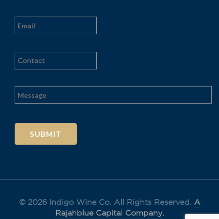
Al
t
e
r
n
a
t
© 2026 Indigo Wine Co. All Rights Reserved.
A
i
v
Rajahblue Capital Company.