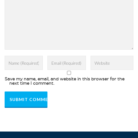
Save my name, email, and website in this browser for the
next time I comment.
Al
t
e
r
n
a
t