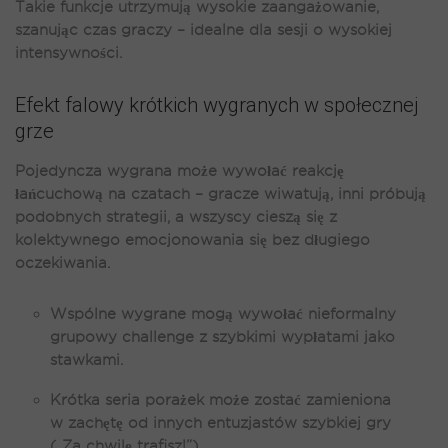
Takie funkcje utrzymują wysokie zaangażowanie,
szanując czas graczy – idealne dla sesji o wysokiej
intensywności.
Efekt falowy krótkich wygranych w społecznej
grze
Pojedyncza wygrana może wywołać reakcję
łańcuchową na czatach – gracze wiwatują, inni próbują
podobnych strategii, a wszyscy cieszą się z
kolektywnego emocjonowania się bez długiego
oczekiwania.
Wspólne wygrane mogą wywołać nieformalny
grupowy challenge z szybkimi wypłatami jako
stawkami.
Krótka seria porażek może zostać zamieniona
w zachętę od innych entuzjastów szybkiej gry
(„Za chwilę trafisz!”).