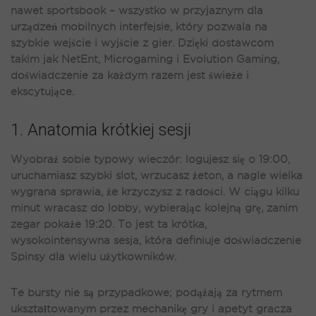
nawet sportsbook – wszystko w przyjaznym dla
urządzeń mobilnych interfejsie, który pozwala na
szybkie wejście i wyjście z gier. Dzięki dostawcom
takim jak NetEnt, Microgaming i Evolution Gaming,
doświadczenie za każdym razem jest świeże i
ekscytujące.
1. Anatomia krótkiej sesji
Wyobraź sobie typowy wieczór: logujesz się o 19:00,
uruchamiasz szybki slot, wrzucasz żeton, a nagle wielka
wygrana sprawia, że krzyczysz z radości. W ciągu kilku
minut wracasz do lobby, wybierając kolejną grę, zanim
zegar pokaże 19:20. To jest ta krótka,
wysokointensywna sesja, która definiuje doświadczenie
Spinsy dla wielu użytkowników.
Te bursty nie są przypadkowe; podążają za rytmem
ukształtowanym przez mechanikę gry i apetyt gracza