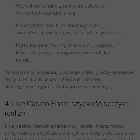
Wzrost dopaminy z natychmiastowych
wygranych wzmacnia grę.
Małe ryzyko (np. €1 zakład) wydaje się
zarządzalne, zachęcając do powtórnych prób.
Rytm kręcenia tworzy mikro‑pętlę nagród,
która utrzymuje zaangażowanie na kilka
minut.
Ta dynamika wyjaśnia, dlaczego wielu graczy preferuje
sloty w krótkich sesjach zamiast bardziej
strategicznych gier z dłuższym czasem decyzji.
4. Live Casino Flash: szybkość spotyka
realizm
Live casino oferuje alternatywę, gdzie intensywność
utrzymuje się dzięki szybkim cyklom rozgrywki. Stoły od