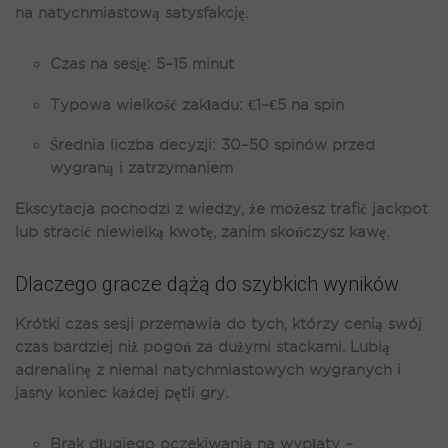
na natychmiastową satysfakcję.
Czas na sesję: 5–15 minut
Typowa wielkość zakładu: €1–€5 na spin
Średnia liczba decyzji: 30–50 spinów przed
wygraną i zatrzymaniem
Ekscytacja pochodzi z wiedzy, że możesz trafić jackpot
lub stracić niewielką kwotę, zanim skończysz kawę.
Dlaczego gracze dążą do szybkich wyników
Krótki czas sesji przemawia do tych, którzy cenią swój
czas bardziej niż pogoń za dużymi stackami. Lubią
adrenalinę z niemal natychmiastowych wygranych i
jasny koniec każdej pętli gry.
Brak długiego oczekiwania na wypłaty –