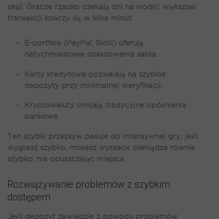
sesji. Gracze rzadko czekają dni na środki; większość
transakcji kończy się w kilka minut.
E‑portfele (PayPal, Skrill) oferują
natychmiastowe doładowania salda.
Karty kredytowe pozwalają na szybkie
depozyty przy minimalnej weryfikacji.
Kryptowaluty omijają tradycyjne opóźnienia
bankowe.
Ten szybki przepływ pasuje do intensywnej gry; jeśli
wygrasz szybko, możesz wypłacić pieniądze równie
szybko, nie opuszczając miejsca.
Rozwiązywanie problemów z szybkim
dostępem
Jeśli depozyt zawiedzie z powodu problemów