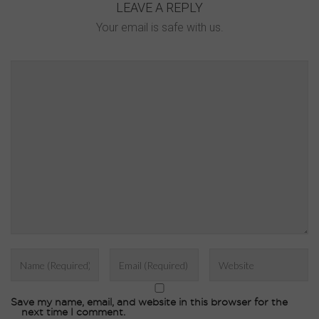
LEAVE A REPLY
Your email is safe with us.
Save my name, email, and website in this browser for the
next time I comment.