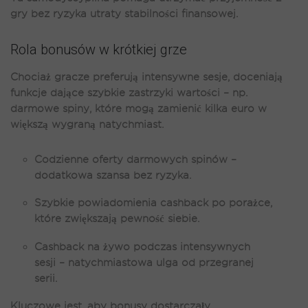
gry bez ryzyka utraty stabilności finansowej.
Rola bonusów w krótkiej grze
Chociaż gracze preferują intensywne sesje, doceniają
funkcje dające szybkie zastrzyki wartości – np.
darmowe spiny, które mogą zamienić kilka euro w
większą wygraną natychmiast.
Codzienne oferty darmowych spinów –
dodatkowa szansa bez ryzyka.
Szybkie powiadomienia cashback po porażce,
które zwiększają pewność siebie.
Cashback na żywo podczas intensywnych
sesji – natychmiastowa ulga od przegranej
serii.
Kluczowe jest, aby bonusy dostarczały