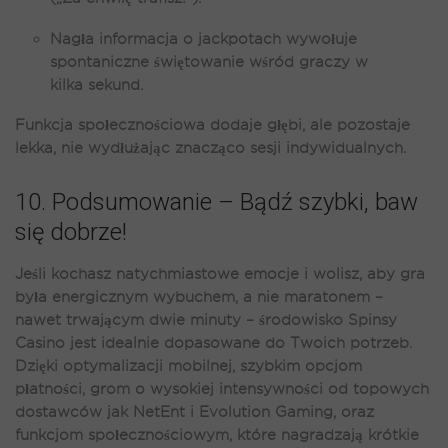
Nagła informacja o jackpotach wywołuje
spontaniczne świętowanie wśród graczy w
kilka sekund.
Funkcja społecznościowa dodaje głębi, ale pozostaje
lekka, nie wydłużając znacząco sesji indywidualnych.
10. Podsumowanie – Bądź szybki, baw
się dobrze!
Jeśli kochasz natychmiastowe emocje i wolisz, aby gra
była energicznym wybuchem, a nie maratonem –
nawet trwającym dwie minuty – środowisko Spinsy
Casino jest idealnie dopasowane do Twoich potrzeb.
Dzięki optymalizacji mobilnej, szybkim opcjom
płatności, grom o wysokiej intensywności od topowych
dostawców jak NetEnt i Evolution Gaming, oraz
funkcjom społecznościowym, które nagradzają krótkie