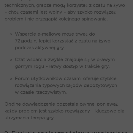
technicznych, gracze mogą korzystać z czatu na żywo
– choć czasami jest wolny – aby szybko rozwiązać
problem i nie przegapić kolejnego spinowania.
Wsparcie e‑mailowe może trwać do
72 godzin; lepiej korzystać z czatu na żywo
podczas aktywnej gry.
Czat wsparcia zwykle znajduje się w prawym
górnym rogu – łatwy dostęp w trakcie gry.
Forum użytkowników czasami oferuje szybkie
rozwiązania typowych błędów depozytowych
w czasie rzeczywistym.
Ogólne doświadczenie pozostaje płynne, ponieważ
każdy problem jest szybko rozwiązany – kluczowe dla
utrzymania tempa gry.