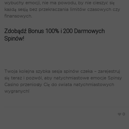
wybuchy emocji, nie ma powodu, by nie cieszyć się
każdą sesją bez przekraczania limitów czasowych czy
finansowych.
Zdobądź Bonus 100% i 200 Darmowych
Spinów!
Twoja kolejna szybka sesja spinów czeka – zarejestruj
się teraz i pozwól, aby natychmiastowe emocje Spinsy
Casino przeniosły Cię do świata natychmiastowych
wygranych!
0