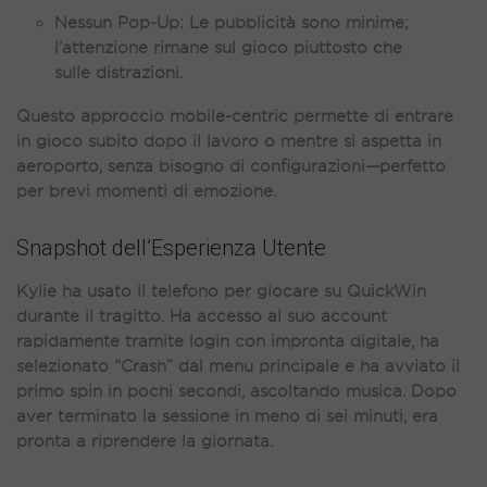
Nessun Pop‑Up:
Le pubblicità sono minime;
l’attenzione rimane sul gioco piuttosto che
sulle distrazioni.
Questo approccio mobile-centric permette di entrare
in gioco subito dopo il lavoro o mentre si aspetta in
aeroporto, senza bisogno di configurazioni—perfetto
per brevi momenti di emozione.
Snapshot dell’Esperienza Utente
Kylie ha usato il telefono per giocare su QuickWin
durante il tragitto. Ha accesso al suo account
rapidamente tramite login con impronta digitale, ha
selezionato “Crash” dal menu principale e ha avviato il
primo spin in pochi secondi, ascoltando musica. Dopo
aver terminato la sessione in meno di sei minuti, era
pronta a riprendere la giornata.