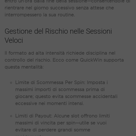
entro un’ora dalla fine della sessione—consentendole di
rientrare nel giorno successivo senza attese che
interrompessero la sua routine.
Gestione del Rischio nelle Sessioni
Veloci
Il formato ad alta intensità richiede disciplina nel
controllo del rischio. Ecco come QuickWin supporta
questa mentalità:
Limite di Scommessa Per Spin:
Imposta i
massimi importi di scommessa prima di
giocare; questo evita scommesse accidentali
eccessive nei momenti intensi.
Limiti di Payout:
Alcune slot offrono limiti
massimi di vincita per spin—utile se vuoi
evitare di perdere grandi somme