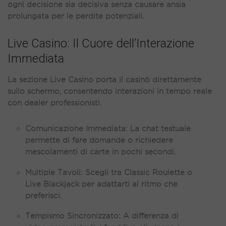
ogni decisione sia decisiva senza causare ansia
prolungata per le perdite potenziali.
Live Casino: Il Cuore dell’Interazione
Immediata
La sezione Live Casino porta il casinò direttamente
sullo schermo, consentendo interazioni in tempo reale
con dealer professionisti.
Comunicazione Immediata:
La chat testuale
permette di fare domande o richiedere
mescolamenti di carte in pochi secondi.
Multiple Tavoli:
Scegli tra Classic Roulette o
Live Blackjack per adattarti al ritmo che
preferisci.
Tempismo Sincronizzato:
A differenza di