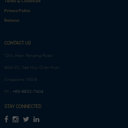
Terms & Condition
Privacy Policy
Returns
CONTACT US
100c Pasir Panjang Road
#04-03, See Hoy Chan Hub
Singapore 118519
Ph.:
+65-9832-7404
STAY CONNECTED