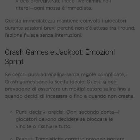
video preregistrati, i feed live eliminano i
ritardi—ogni mossa è immediata.
Questa immediatezza mantiene coinvolti i giocatori
durante sessioni brevi perché non c’è attesa tra i round;
l’azione fluisce senza interruzioni.
Crash Games e Jackpot: Emozioni
Sprint
Se cerchi pura adrenalina senza regole complicate, i
Crash games sono la scelta ideale. Questi giochi
prevedono di osservare un moltiplicatore salire fino a
quando decidi di incassare o fino a quando non crasha.
Punti decisivi precisi:
Ogni secondo conta—i
giocatori devono decidere se bloccare le
vincite o rischiare tutto.
Payout:
Tempistiche corrette possono portare