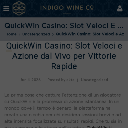
QuickWin Casino: Slot Veloci E Azione Dal Vivo Per Vittorie Rapide
QuickWin Casino: Slot Veloci e Azio
Home
Uncategorized
QuickWin Casino: Slot Veloci e
Azione dal Vivo per Vittorie
Rapide
Jun 4, 2026
|
Posted by
ekta
Uncategorized
|
La prima cosa che cattura l’attenzione di un giocatore
su QuickWin è la promessa di azione istantanea. In un
mondo dove il tempo è denaro, la piattaforma ha
creato una nicchia per chi desidera sessioni brevi e ad
alta intensità focalizzate su risultati rapidi. Che tu sia in
pausa pranzo o in attesa dell’autobus,
QuickWin
ti