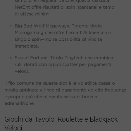
semplici e frequenti vincite, questa classica
NetEnt offre risultati di spin istantanei e tempi
di attesa minimi.
Big Bad Wolf Megaways
: Potente titolo
Microgaming che offre fino a 117k linee in un
singolo spin—molte possibilità di vincita
immediata.
Sun of Fortune
: Titolo Playtech che combina
rulli dorati con rapidi scatter per pagamenti
veloci.
Il filo comune tra queste slot è la volatilità bassa o
media abbinata a linee di pagamento ad alta frequenza
—proprio ciò che alimenta sessioni brevi e
adrenaliniche.
Giochi da Tavolo: Roulette e Blackjack
Veloci