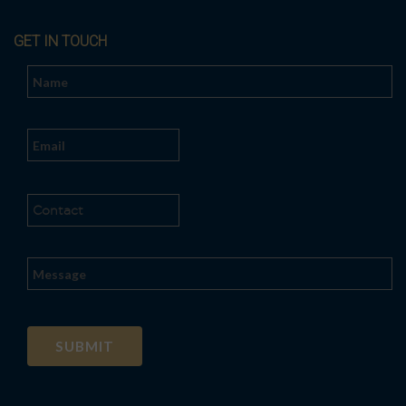
GET IN TOUCH
Al
t