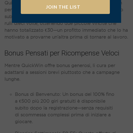
QuickWin durante la pausa pranzo. Ha scelto Bitcoin
per depositare €100 in modo istantaneo e si è diretto
subito su
Starburst
. In cinque minuti ha fatto girare i
A
rulli dieci volte, ottenendo due piccole vincite che
l
hanno totalizzato €30—un profitto immediato che lo ha
t
e
motivato a provarne un’altra prima di tornare al lavoro.
r
n
Bonus Pensati per Ricompense Veloci
a
t
Mentre QuickWin offre bonus generosi, li cura per
i
adattarsi a sessioni brevi piuttosto che a campagne
v
lunghe.
e
:
Bonus di Benvenuto:
Un bonus del 100% fino
a €500 più 200 giri gratuiti è disponibile
subito dopo la registrazione—senza requisiti
di scommessa complessi prima di iniziare a
giocare.