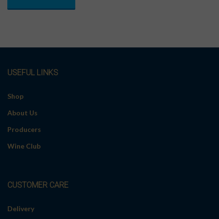
Al
t
e
r
n
a
t
i
v
USEFUL LINKS
e
:
Shop
About Us
Producers
Wine Club
CUSTOMER CARE
Delivery