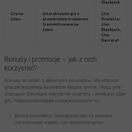
Blackjack
Gry na
Interaktywne gry z
Live
żywo
prawdziwym krupierem
Roulette,
transmitowane na
Live
żywo.
Blackjack,
Live
Baccarat
Bonusy i promocje – jak z nich
korzystać?
Bonusy to jeden z głównych powodów, dla których
gracze wybierają konkretne kasyna online. Mogą one
znacząco zwiększyć szanse na wygraną i wydłużyć czas
gry. Najpopularniejsze rodzaje bonusów to:
Bonus powitalny:
Najczęściej jest to procent
od pierwszej wpłaty lub darmowe spiny.