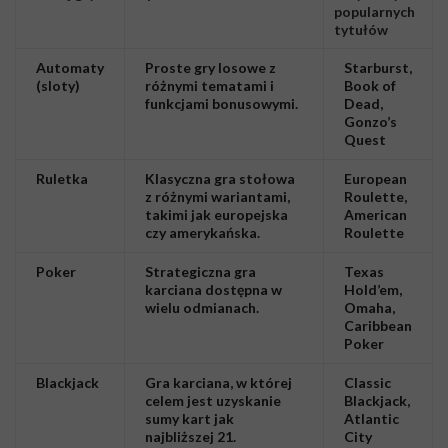
popularnych
tytułów
Automaty
Proste gry losowe z
Starburst,
(sloty)
różnymi tematami i
Book of
funkcjami bonusowymi.
Dead,
Gonzo’s
Quest
Ruletka
Klasyczna gra stołowa
European
z różnymi wariantami,
Roulette,
takimi jak europejska
American
czy amerykańska.
Roulette
Poker
Strategiczna gra
Texas
karciana dostępna w
Hold’em,
wielu odmianach.
Omaha,
Caribbean
Poker
Blackjack
Gra karciana, w której
Classic
celem jest uzyskanie
Blackjack,
sumy kart jak
Atlantic
najbliższej 21.
City