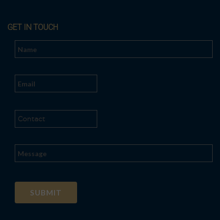
GET IN TOUCH
Al