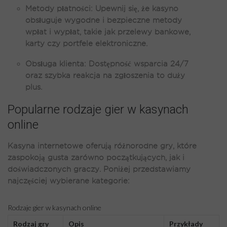
Metody płatności:
Upewnij się, że kasyno
obsługuje wygodne i bezpieczne metody
wpłat i wypłat, takie jak przelewy bankowe,
karty czy portfele elektroniczne.
Obsługa klienta:
Dostępność wsparcia 24/7
oraz szybka reakcja na zgłoszenia to duży
plus.
Popularne rodzaje gier w kasynach
online
Kasyna internetowe oferują różnorodne gry, które
zaspokoją gusta zarówno początkujących, jak i
doświadczonych graczy. Poniżej przedstawiamy
najczęściej wybierane kategorie:
Rodzaje gier w kasynach online
Rodzaj gry
Opis
Przykłady