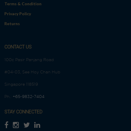
Terms & Condition
Privacy Policy
Returns
CONTACT US
100c Pasir Panjang Road
#04-03, See Hoy Chan Hub
Singapore 118519
Ph.:
+65-9832-7404
STAY CONNECTED