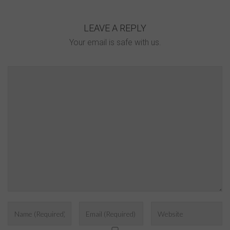
LEAVE A REPLY
Your email is safe with us.