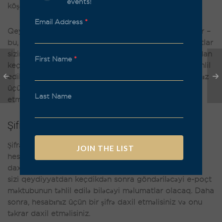
events!
köşədə yerləşir.
Email Address
*
Qeydiyyat formasında ilk məlumat daxil etməlisinizdir –
bu, adınız, soyadınız və e-poçt ünvanınız. Bu məlumatlar
sizin hesabınızın təhlil edilə biləcəyi və sizi qeydiyyatdan
First Name
*
keçdikdən sonra göndəriləcəyi e-poçt məktubunun təhlil
edilə biləcəyi məlumatlar olacaq. Daha sonra, hesabınız
üçün bir şifrə daxil etməlisiniz və onu təkrar daxil
Last Name
etməlisiniz.
Şifrənin təhlil edilə biləcəyi məlumatlar
Şifrənin təhlil edilə biləcəyi məlumatlar arasında,
hesabınız üçün bir şifrə daxil etməlisiniz və onu təkrar
A
daxil etməlisiniz. Bu, hesabınızın təhlil edilə biləcəyi və
l
sizi qeydiyyatdan keçdikdən sonra göndəriləcəyi e-poçt
t
məktubunun təhlil edilə biləcəyi məlumatlar olacaq. Daha
e
sonra, hesabınız üçün bir şifrə daxil etməlisiniz və onu
r
təkrar daxil etməlisiniz.
n