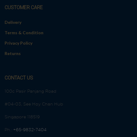
CUSTOMER CARE
Delivery
Terms & Condition
Privacy Policy
Returns
CONTACT US
100c Pasir Panjang Road
#04-03, See Hoy Chan Hub
Singapore 118519
Ph.:
+65-9832-7404