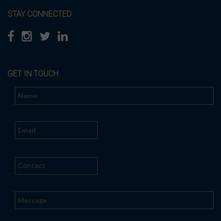
STAY CONNECTED
GET IN TOUCH