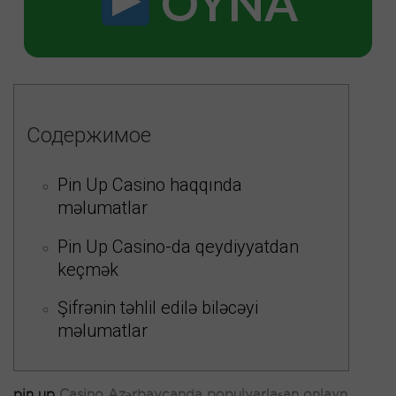
OYNA
Содержимое
Pin Up Casino haqqında
məlumatlar
Pin Up Casino-da qeydiyyatdan
keçmək
Şifrənin təhlil edilə biləcəyi
məlumatlar
pin up
Casino Azərbaycanda populyarlaşan onlayn