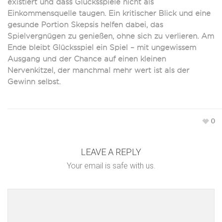
existiert und dass Glücksspiele nicht als
A
Einkommensquelle taugen. Ein kritischer Blick und eine
l
gesunde Portion Skepsis helfen dabei, das
t
Spielvergnügen zu genießen, ohne sich zu verlieren. Am
e
Ende bleibt Glücksspiel ein Spiel – mit ungewissem
r
Ausgang und der Chance auf einen kleinen
n
Nervenkitzel, der manchmal mehr wert ist als der
a
Gewinn selbst.
t
i
v
e
0
:
LEAVE A REPLY
Your email is safe with us.