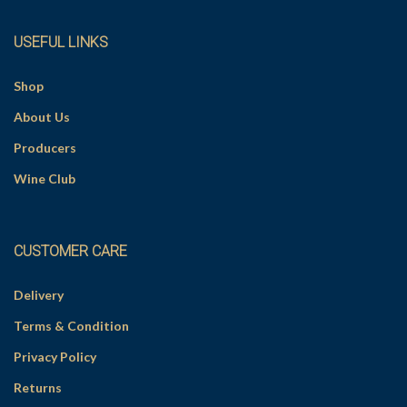
a
t
i
v
USEFUL LINKS
e
:
Shop
About Us
Producers
Wine Club
CUSTOMER CARE
Delivery
Terms & Condition
Privacy Policy
Returns