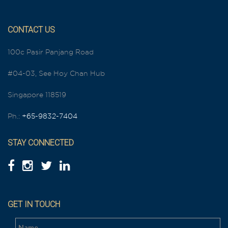
CONTACT US
100c Pasir Panjang Road
#04-03, See Hoy Chan Hub
Singapore 118519
Ph.:
+65-9832-7404
STAY CONNECTED
GET IN TOUCH