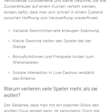
verlockende Soundeffekte und kleine Gewinne, die wie
Zuckerstreusel auf einem Kuchen verteilt werden,
sorgen dafür, dass man sich schnell in einem Zustand
zwischen Hoffnung und Verzweiflung wiederfindet.
Variable Gewinnintervalle erzeugen Spannung
Kleine Gewinne halten den Spieler bei der
Stange
Bonusfunktionen und Freispiele locken zum
Weiterspielen
Soziale Interaktion in Live-Casinos verstärkt
das Erlebnis
Warum verlieren viele Spieler mehr, als sie
wollen?
Der Gedanke, dass man mit ein bisschen Glück den
großen Coup landen kann, ist verlockend. Doch die