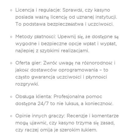
Licencja i regulacje:
Sprawdź, czy kasyno
posiada ważną licencję od uznanej instytucji.
To podstawa bezpieczeństwa i uczciwości.
Metody płatności:
Upewnij się, że dostępne są
wygodne i bezpieczne opcje wpłat i wypłat,
najlepiej z szybkimi realizacjami.
Oferta gier:
Zwróć uwagę na różnorodność i
jakość dostawców oprogramowania – to
często gwarancja uczciwości i płynności
rozgrywki.
Obsługa klienta:
Profesjonalna pomoc
dostępna 24/7 to nie luksus, a konieczność.
Opinie innych graczy:
Recenzje i komentarze
mogą ujawnić, czy kasyno trzyma się zasad,
czy raczej omija je szerokim łukiem.