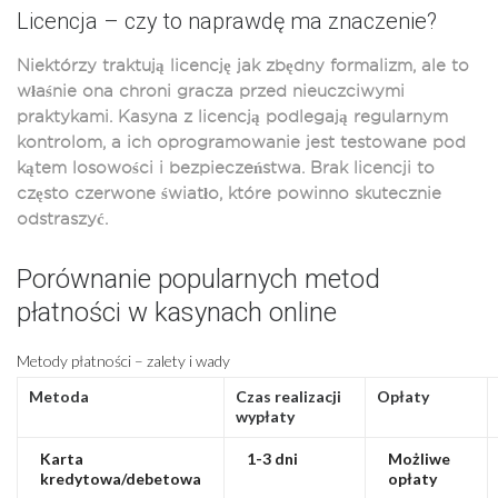
Licencja – czy to naprawdę ma znaczenie?
Niektórzy traktują licencję jak zbędny formalizm, ale to
właśnie ona chroni gracza przed nieuczciwymi
praktykami. Kasyna z licencją podlegają regularnym
kontrolom, a ich oprogramowanie jest testowane pod
kątem losowości i bezpieczeństwa. Brak licencji to
często czerwone światło, które powinno skutecznie
odstraszyć.
Porównanie popularnych metod
płatności w kasynach online
Metody płatności – zalety i wady
Metoda
Czas realizacji
Opłaty
wypłaty
Karta
1-3 dni
Możliwe
kredytowa/debetowa
opłaty