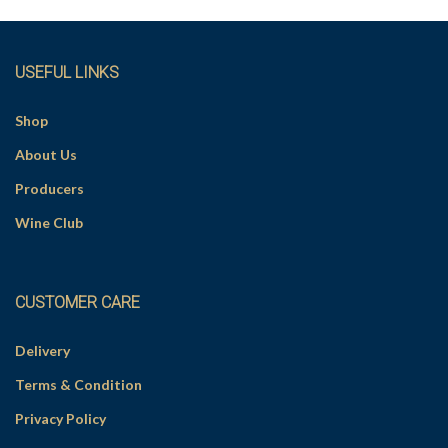
n
a
t
i
v
USEFUL LINKS
e
:
Shop
About Us
Producers
Wine Club
CUSTOMER CARE
Delivery
Terms & Condition
Privacy Policy