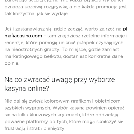
oznacza uczciwą rozgrywkę, a nie każda promocja jest
tak korzystna, jak się wydaje.
Jeśli zastanawiasz się, gdzie zacząć, warto zajrzeć na
pl-
mafiacasino.com
– tam znajdziesz rzetelne informacje i
recenzje, które pomogą uniknąć pułapek czyhających
na nieostrożnych graczy. To miejsce, gdzie zamiast
marketingowego bełkotu, dostaniesz konkretne dane i
opinie.
Na co zwracać uwagę przy wyborze
kasyna online?
Nie daj się zwieść kolorowym grafikom i obietnicom
szybkich wygranych. Wybór kasyna powinien opierać
się na kilku kluczowych kryteriach, które oddzielają
poważne platformy od tych, które mogą skończyć się
frustracją i stratą pieniędzy.