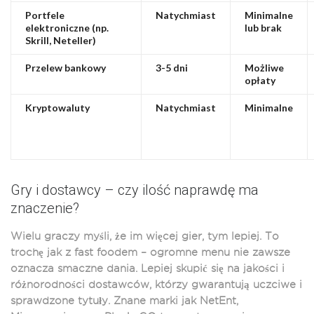
Portfele
Natychmiast
Minimalne
elektroniczne (np.
lub brak
Skrill, Neteller)
Przelew bankowy
3-5 dni
Możliwe
opłaty
Kryptowaluty
Natychmiast
Minimalne
Gry i dostawcy – czy ilość naprawdę ma
znaczenie?
Wielu graczy myśli, że im więcej gier, tym lepiej. To
trochę jak z fast foodem – ogromne menu nie zawsze
oznacza smaczne dania. Lepiej skupić się na jakości i
różnorodności dostawców, którzy gwarantują uczciwe i
sprawdzone tytuły. Znane marki jak NetEnt,