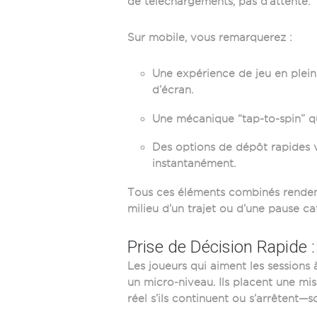
de téléchargements, pas d’attente.
Sur mobile, vous remarquerez :
Une expérience de jeu en plein 
d’écran.
Une mécanique “tap-to-spin” qui
Des options de dépôt rapides vi
instantanément.
Tous ces éléments combinés rendent
milieu d’un trajet ou d’une pause ca
Prise de Décision Rapide 
Les joueurs qui aiment les sessions 
un micro‑niveau. Ils placent une mi
réel s’ils continuent ou s’arrêtent—