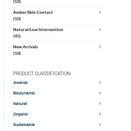
(53)
Amber/Skin Contact
(10)
Natural/Low Intervention
(45)
New Arrivals
(10)
PRODUCT CLASSIFICATION
Awards
Biodynamic
Natural
Organic
Sustainable