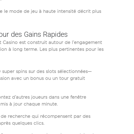
ète le mode de jeu à haute intensité décrit plus
pour des Gains Rapides
t Casino est construit autour de l’engagement
ion à long terme. Les plus pertinentes pour les
 super spins sur des slots sélectionnées—
ssion avec un bonus ou un tour gratuit
ntez d’autres joueurs dans une fenêtre
 mis à jour chaque minute.
de recherche qui récompensent par des
après quelques clics.