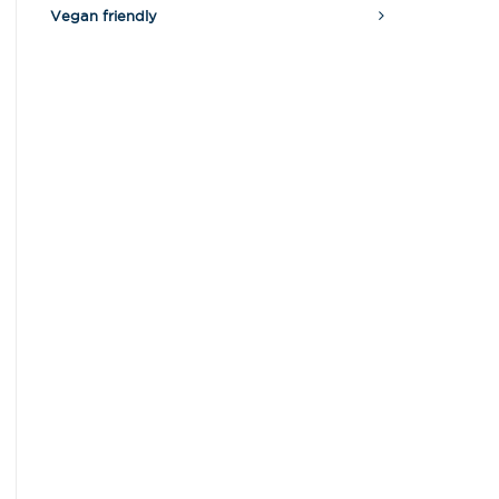
Vegan friendly