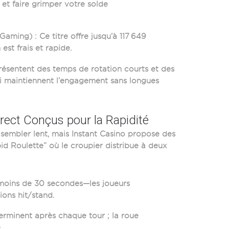
et faire grimper votre solde
Gaming) :
Ce titre offre jusqu’à 117 649
st frais et rapide.
présentent des temps de rotation courts et des
i maintiennent l’engagement sans longues
rect Conçus pour la Rapidité
 sembler lent, mais Instant Casino propose des
id Roulette” où le croupier distribue à deux
moins de 30 secondes—les joueurs
ons hit/stand.
erminent après chaque tour ; la roue
.