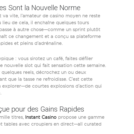
ses Sont la Nouvelle Norme
 va vite, l’amateur de casino moyen ne reste
lieu de cela, il enchaîne quelques tours
s passe à autre chose—comme un sprint plutôt
naît ce changement et a conçu sa plateforme
apides et pleins d’adrénaline.
que : vous sirotez un café, faites défiler
 nouvelle slot qui fait sensation cette semaine.
r quelques reels, décrochez un ou deux
t que la tasse ne refroidisse. C’est cette
s explorer—de courtes explosions d’action qui
.
çue pour des Gains Rapides
ille titres,
Instant Casino
propose une gamme
et tables avec croupiers en direct—all curated