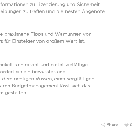
r
nformationen zu Lizenzierung und Sicherheit.
n
cheidungen zu treffen und die besten Angebote
a
t
i
ale praxisnahe Tipps und Warnungen vor
v
s für Einsteiger von großem Wert ist.
e
:
kelt sich rasant und bietet vielfältige
fordert sie ein bewusstes und
 dem richtigen Wissen, einer sorgfältigen
laren Budgetmanagement lässt sich das
m gestalten.
Share
0