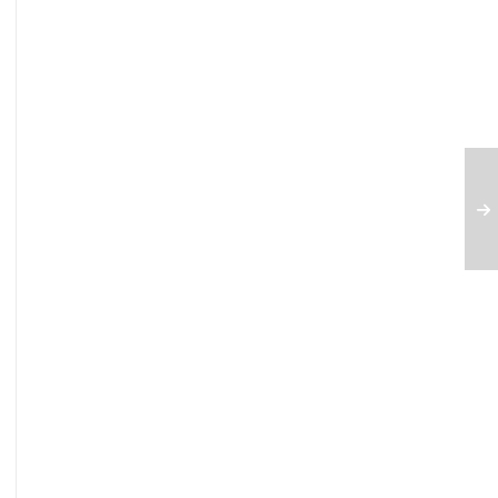
 on latest news,
tastings and