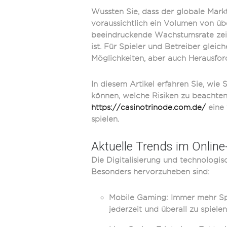
Wussten Sie, dass der globale Markt
voraussichtlich ein Volumen von übe
beeindruckende Wachstumsrate zeig
ist. Für Spieler und Betreiber glei
Möglichkeiten, aber auch Herausford
In diesem Artikel erfahren Sie, wie
können, welche Risiken zu beachte
https://casinotrinode.com.de/
eine 
spielen.
Aktuelle Trends im Online
Die Digitalisierung und technologis
Besonders hervorzuheben sind:
Mobile Gaming:
Immer mehr Spi
jederzeit und überall zu spielen