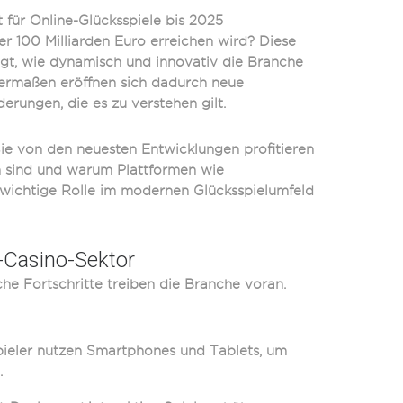
 für Online-Glücksspiele bis 2025
r 100 Milliarden Euro erreichen wird? Diese
t, wie dynamisch und innovativ die Branche
chermaßen eröffnen sich dadurch neue
erungen, die es zu verstehen gilt.
 Sie von den neuesten Entwicklungen profitieren
n sind und warum Plattformen wie
wichtige Rolle im modernen Glücksspielumfeld
-Casino-Sektor
che Fortschritte treiben die Branche voran.
eler nutzen Smartphones und Tablets, um
.