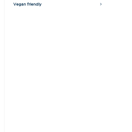
Vegan friendly
X