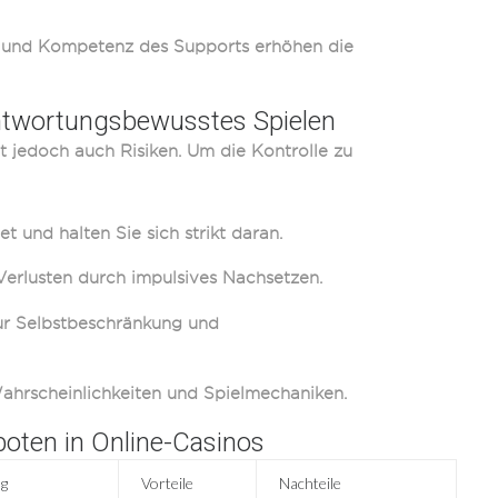
 und Kompetenz des Supports erhöhen die
antwortungsbewusstes Spielen
t jedoch auch Risiken. Um die Kontrolle zu
t und halten Sie sich strikt daran.
erlusten durch impulsives Nachsetzen.
ur Selbstbeschränkung und
Wahrscheinlichkeiten und Spielmechaniken.
oten in Online-Casinos
ng
Vorteile
Nachteile