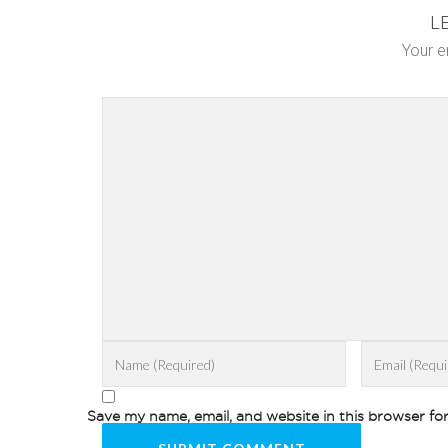
L
Your e
Save my name, email, and website in this browser fo