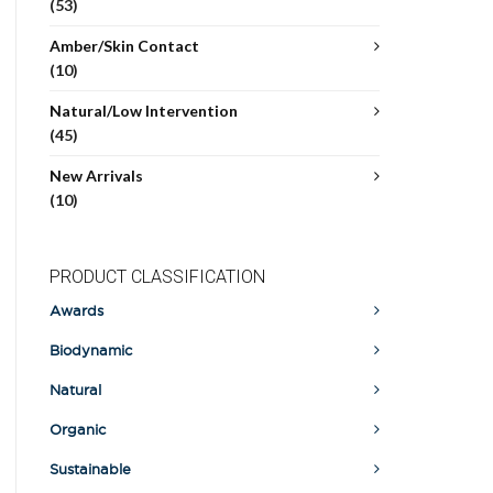
(53)
Amber/Skin Contact
(10)
Natural/Low Intervention
(45)
New Arrivals
(10)
PRODUCT CLASSIFICATION
Awards
Biodynamic
Natural
Organic
Sustainable