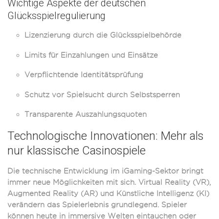
Wichtige Aspekte der deutschen
Glücksspielregulierung
Lizenzierung durch die Glücksspielbehörde
Limits für Einzahlungen und Einsätze
Verpflichtende Identitätsprüfung
Schutz vor Spielsucht durch Selbstsperren
Transparente Auszahlungsquoten
Technologische Innovationen: Mehr als
nur klassische Casinospiele
Die technische Entwicklung im iGaming-Sektor bringt
immer neue Möglichkeiten mit sich. Virtual Reality (VR),
Augmented Reality (AR) und Künstliche Intelligenz (KI)
verändern das Spielerlebnis grundlegend. Spieler
können heute in immersive Welten eintauchen oder