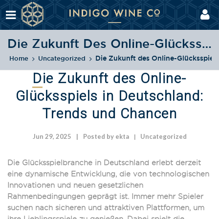
Die Zukunft Des Online-Glücksspiels In Deutschland: Trends Und Chancen
Die Zukunft des Online-Glücksspiel
Home
Uncategorized
Die Zukunft des Online-
Glücksspiels in Deutschland:
Trends und Chancen
Jun 29, 2025
|
Posted by
ekta
Uncategorized
|
Die Glücksspielbranche in Deutschland erlebt derzeit
eine dynamische Entwicklung, die von technologischen
Innovationen und neuen gesetzlichen
Rahmenbedingungen geprägt ist. Immer mehr Spieler
suchen nach sicheren und attraktiven Plattformen, um
ihre Lieblingsspiele zu genießen. Dabei spielt die