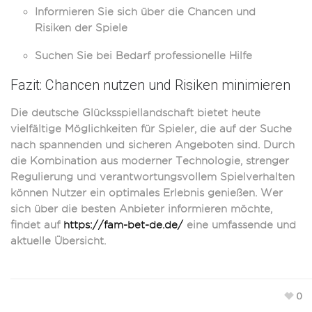
Informieren Sie sich über die Chancen und
Risiken der Spiele
Suchen Sie bei Bedarf professionelle Hilfe
A
Fazit: Chancen nutzen und Risiken minimieren
l
t
Die deutsche Glücksspiellandschaft bietet heute
e
vielfältige Möglichkeiten für Spieler, die auf der Suche
r
nach spannenden und sicheren Angeboten sind. Durch
n
die Kombination aus moderner Technologie, strenger
a
Regulierung und verantwortungsvollem Spielverhalten
t
können Nutzer ein optimales Erlebnis genießen. Wer
i
sich über die besten Anbieter informieren möchte,
v
e
findet auf
https://fam-bet-de.de/
eine umfassende und
:
aktuelle Übersicht.
0