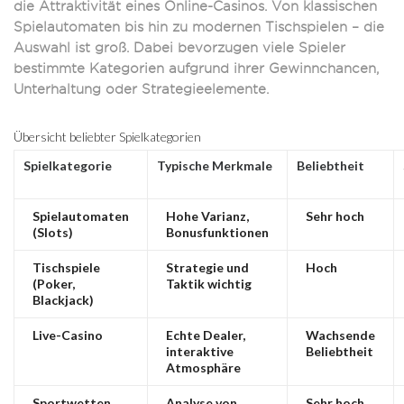
die Attraktivität eines Online-Casinos. Von klassischen
Spielautomaten bis hin zu modernen Tischspielen – die
Auswahl ist groß. Dabei bevorzugen viele Spieler
bestimmte Kategorien aufgrund ihrer Gewinnchancen,
Unterhaltung oder Strategieelemente.
Übersicht beliebter Spielkategorien
Spielkategorie
Typische Merkmale
Beliebtheit
Spielautomaten
Hohe Varianz,
Sehr hoch
(Slots)
Bonusfunktionen
Tischspiele
Strategie und
Hoch
(Poker,
Taktik wichtig
Blackjack)
Live-Casino
Echte Dealer,
Wachsende
interaktive
Beliebtheit
Atmosphäre
Sportwetten
Analyse von
Sehr hoch