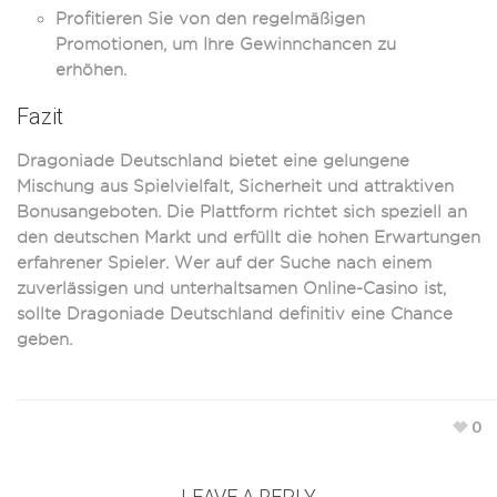
Profitieren Sie von den regelmäßigen
Promotionen, um Ihre Gewinnchancen zu
erhöhen.
Fazit
Dragoniade Deutschland bietet eine gelungene
Mischung aus Spielvielfalt, Sicherheit und attraktiven
Bonusangeboten. Die Plattform richtet sich speziell an
den deutschen Markt und erfüllt die hohen Erwartungen
erfahrener Spieler. Wer auf der Suche nach einem
zuverlässigen und unterhaltsamen Online-Casino ist,
sollte Dragoniade Deutschland definitiv eine Chance
geben.
0
LEAVE A REPLY