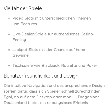
Vielfalt der Spiele
Video Slots mit unterschiedlichen Themen
und Features
Live-Dealer-Spiele für authentisches Casino-
Feeling
Jackpot-Slots mit der Chance auf hohe
Gewinne
Tischspiele wie Blackjack, Roulette und Poker
Benutzerfreundlichkeit und Design
Die intuitive Navigation und das ansprechende Design
sorgen dafür, dass sich Spieler schnell zurechtfinden.
Egal, ob auf dem Desktop oder mobil – Dragoniade
Deutschland bietet ein reibungsloses Erlebnis.