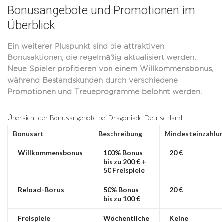
Bonusangebote und Promotionen im
Überblick
Ein weiterer Pluspunkt sind die attraktiven
Bonusaktionen, die regelmäßig aktualisiert werden.
Neue Spieler profitieren von einem Willkommensbonus,
während Bestandskunden durch verschiedene
Promotionen und Treueprogramme belohnt werden.
Übersicht der Bonusangebote bei Dragoniade Deutschland
Bonusart
Beschreibung
Mindesteinzahlu
Willkommensbonus
100% Bonus
20 €
bis zu 200 € +
50 Freispiele
Reload-Bonus
50% Bonus
20 €
bis zu 100 €
Freispiele
Wöchentliche
Keine