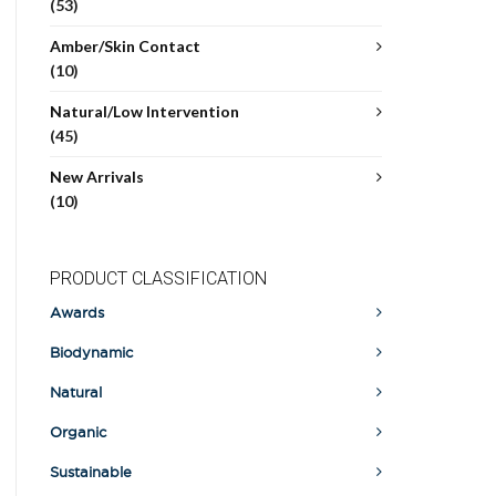
(53)
Amber/Skin Contact
(10)
Natural/Low Intervention
(45)
New Arrivals
(10)
PRODUCT CLASSIFICATION
Awards
Biodynamic
Natural
Organic
Sustainable