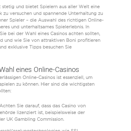
stetig und bietet Spielern aus aller Welt eine
ück zu versuchen und spannende Unterhaltung zu
ner Spieler – die Auswahl des richtigen Online-
heres und unterhaltsames Spielerlebnis. In
Sie bei der Wahl eines Casinos achten sollten,
d und wie Sie von attraktiven Boni profitieren
und exklusive Tipps besuchen Sie
r Wahl eines Online-Casinos
rlässigen Online-Casinos ist essenziell, um
pielen zu können. Hier sind die wichtigsten
llten:
Achten Sie darauf, dass das Casino von
hörde lizenziert ist, beispielsweise der
der UK Gambling Commission.
rschlüsselungstechnologien wie SSL