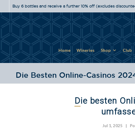
Buy 6 bottles and receive a further 10% off (excludes discounte
Home
Wineries
Shop
Club
Die besten Online-Casinos 2024: Ein
umfasse
Jul 1, 2025
|
Po