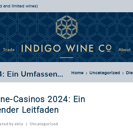
d and limited wines)
Trade
About
Die Besten Online-Casinos 2024: Ein Umfassender Leitfaden
Home
Uncategorized
Die
nder Leitfaden
sted by
ekta
Uncategorized
|