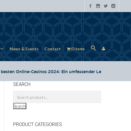
News & Events
Contact
0 items
 besten Online-Casinos 2024: Ein umfassender Leitfaden
SEARCH
Search
PRODUCT CATEGORIES