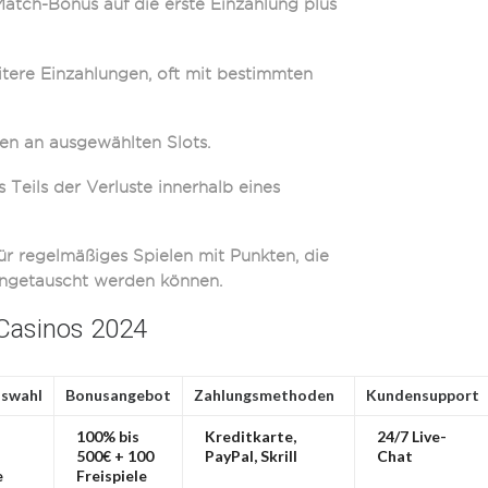
Match-Bonus auf die erste Einzahlung plus
tere Einzahlungen, oft mit bestimmten
n an ausgewählten Slots.
 Teils der Verluste innerhalb eines
Stay 
latest
offers
r regelmäßiges Spielen mit Punkten, die
event
ingetauscht werden können.
Email Address
*
-Casinos 2024
First Name
*
uswahl
Bonusangebot
Zahlungsmethoden
Kundensupport
100% bis
Kreditkarte,
24/7 Live-
500€ + 100
PayPal, Skrill
Chat
Last Name
e
Freispiele