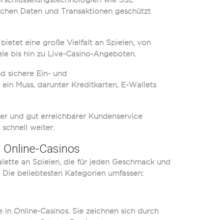
lichen Daten und Transaktionen geschützt
bietet eine große Vielfalt an Spielen, von
ele bis hin zu Live-Casino-Angeboten.
d sichere Ein- und
ein Muss, darunter Kreditkarten, E-Wallets
r und gut erreichbarer Kundenservice
schnell weiter.
n Online-Casinos
alette an Spielen, die für jeden Geschmack und
. Die beliebtesten Kategorien umfassen:
e in Online-Casinos. Sie zeichnen sich durch