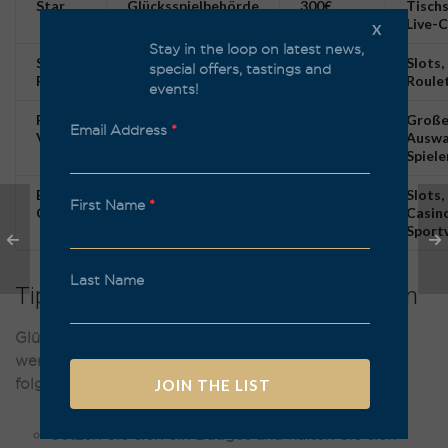
Star
Glücksspielbehörde
300€
Tischs
Live-
X
Stay in the loop on latest news,
Spin
Malta Gaming
200% bis
Slots,
special offers, tastings and
Palace
Authority
400€
Roule
events!
Royal
Gibraltar
100% bis
Groß
Email Address
*
Vegas
Regulatory
600€ +
Auswa
Authority
Freispiele
Spiele
Betway
UK Gambling
100% bis
Slots,
First Name
*
Casino
Commission
250€
Casino
Sport
Last Name
Tipps für verantwortungsvolles Spielen
Glücksspiel sollte immer als Unterhaltung betrachtet
werden. Um Risiken zu minimieren, beachten Sie
folgende Tipps:
A
Setzen Sie sich ein Budget und halten Sie sich
l