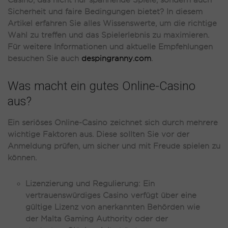
Sicherheit und faire Bedingungen bietet? In diesem
Artikel erfahren Sie alles Wissenswerte, um die richtige
Wahl zu treffen und das Spielerlebnis zu maximieren.
Für weitere Informationen und aktuelle Empfehlungen
besuchen Sie auch
despingranny.com
.
Was macht ein gutes Online-Casino
aus?
Ein seriöses Online-Casino zeichnet sich durch mehrere
wichtige Faktoren aus. Diese sollten Sie vor der
Anmeldung prüfen, um sicher und mit Freude spielen zu
können.
Lizenzierung und Regulierung:
Ein
vertrauenswürdiges Casino verfügt über eine
gültige Lizenz von anerkannten Behörden wie
der Malta Gaming Authority oder der