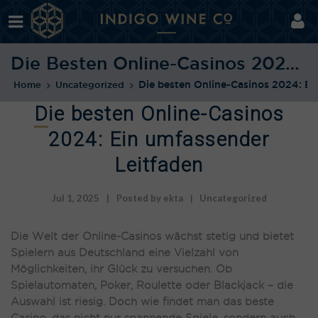
Die Besten Online-Casinos 2024: Ein Umfassender Leitfaden
Die besten Online-Casinos 2024: Ei
Home
Uncategorized
Die besten Online-Casinos
2024: Ein umfassender
Leitfaden
Jul 1, 2025
|
Posted by
ekta
Uncategorized
|
Die Welt der Online-Casinos wächst stetig und bietet
Spielern aus Deutschland eine Vielzahl von
Möglichkeiten, ihr Glück zu versuchen. Ob
Spielautomaten, Poker, Roulette oder Blackjack – die
Auswahl ist riesig. Doch wie findet man das beste
Casino, das nicht nur spannende Spiele, sondern auch