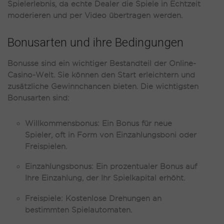
Spielerlebnis, da echte Dealer die Spiele in Echtzeit
moderieren und per Video übertragen werden.
Bonusarten und ihre Bedingungen
Bonusse sind ein wichtiger Bestandteil der Online-
Casino-Welt. Sie können den Start erleichtern und
zusätzliche Gewinnchancen bieten. Die wichtigsten
Bonusarten sind:
Willkommensbonus:
Ein Bonus für neue
Spieler, oft in Form von Einzahlungsboni oder
Freispielen.
Einzahlungsbonus:
Ein prozentualer Bonus auf
Ihre Einzahlung, der Ihr Spielkapital erhöht.
Freispiele:
Kostenlose Drehungen an
bestimmten Spielautomaten.