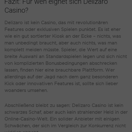
Fazit: Für wen eignet sich Delizaro
r
Casino?
n
a
Delizaro ist kein Casino, das mit revolutionären
t
Features oder exklusiven Spielen punktet. Es ist eher
i
wie ein gut sortierter Kiosk an der Ecke – nichts, was
v
man unbedingt braucht, aber auch nichts, was man
e
komplett meiden müsste. Spieler, die Wert auf eine
:
breite Auswahl an Standardspielen legen und sich nicht
von komplizierten Bonusbedingungen abschrecken
lassen, finden hier eine brauchbare Plattform. Wer
allerdings auf der Jagd nach dem ganz besonderen
Kick oder innovativen Features ist, sollte sich lieber
woanders umsehen.
Abschließend bleibt zu sagen: Delizaro Casino ist kein
schwarzes Schaf, aber auch kein strahlender Held in der
Online-Casino-Welt. Ein solider Anbieter mit einigen
Schwächen, der sich im Vergleich zur Konkurrenz nicht