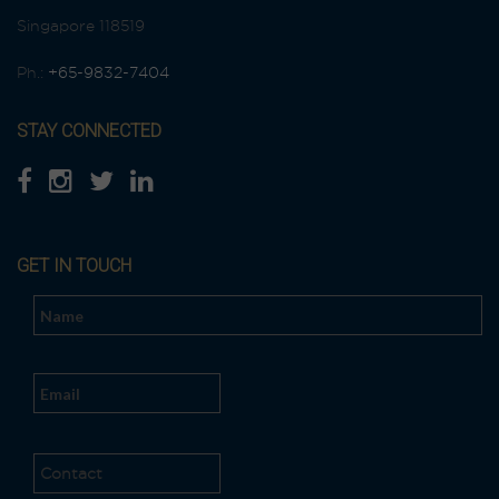
Singapore 118519
Ph.:
+65-9832-7404
STAY CONNECTED
GET IN TOUCH