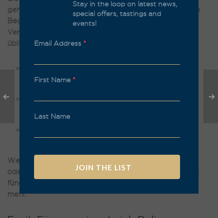
Stay in the loop on latest news,
gehören. Sicherheitstechnisch gibt es keine größeren
special offers, tastings and
Bedenken, denn das Casino arbeitet mit gängigen
events!
Verschlüsselungstechnologien und hält sich an die
üblichen Standards.
Email Address
*
Akzeptierte Zahlungsmethoden: Visa,
Mastercard, Skrill, Neteller, Sofortüberweisung
First Name
*
Auszahlungsdauer: 24 Stunden bis 5
Werktage, abhängig von der Methode
Last Name
Lizenzierung: Reguliert durch eine
europäische Glücksspielbehörde
Wer auf der Suche nach einem besonders schnellen
oder innovativen Zahlungsprozess ist, wird hier nicht
fündig. Das Angebot ist solide, aber eben auch nicht
A
mehr.
l
t
e