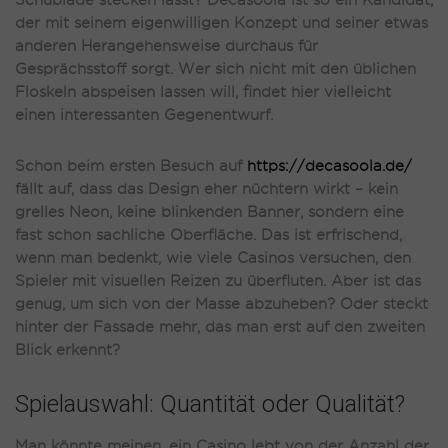
der mit seinem eigenwilligen Konzept und seiner etwas
anderen Herangehensweise durchaus für
Gesprächsstoff sorgt. Wer sich nicht mit den üblichen
Floskeln abspeisen lassen will, findet hier vielleicht
einen interessanten Gegenentwurf.
Schon beim ersten Besuch auf
https://decasoola.de/
fällt auf, dass das Design eher nüchtern wirkt – kein
grelles Neon, keine blinkenden Banner, sondern eine
fast schon sachliche Oberfläche. Das ist erfrischend,
wenn man bedenkt, wie viele Casinos versuchen, den
Spieler mit visuellen Reizen zu überfluten. Aber ist das
genug, um sich von der Masse abzuheben? Oder steckt
hinter der Fassade mehr, das man erst auf den zweiten
Blick erkennt?
Spielauswahl: Quantität oder Qualität?
Man könnte meinen, ein Casino lebt von der Anzahl der