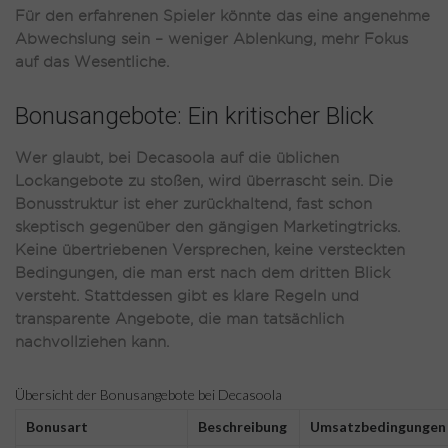
Für den erfahrenen Spieler könnte das eine angenehme
Abwechslung sein – weniger Ablenkung, mehr Fokus
auf das Wesentliche.
Bonusangebote: Ein kritischer Blick
Wer glaubt, bei Decasoola auf die üblichen
Lockangebote zu stoßen, wird überrascht sein. Die
Bonusstruktur ist eher zurückhaltend, fast schon
skeptisch gegenüber den gängigen Marketingtricks.
Keine übertriebenen Versprechen, keine versteckten
Bedingungen, die man erst nach dem dritten Blick
versteht. Stattdessen gibt es klare Regeln und
transparente Angebote, die man tatsächlich
nachvollziehen kann.
Übersicht der Bonusangebote bei Decasoola
Bonusart
Beschreibung
Umsatzbedingungen