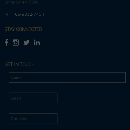
Singapore 118519
Ph.:
+65-9832-7404
STAY CONNECTED
GET IN TOUCH