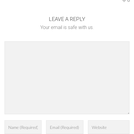
0
LEAVE A REPLY
Your email is safe with us.