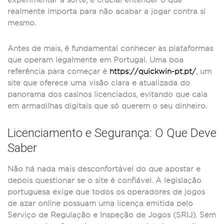
realmente importa para não acabar a jogar contra si
mesmo.
Antes de mais, é fundamental conhecer as plataformas
que operam legalmente em Portugal. Uma boa
referência para começar é
https://quickwin-pt.pt/
, um
site que oferece uma visão clara e atualizada do
panorama dos casinos licenciados, evitando que caia
em armadilhas digitais que só querem o seu dinheiro.
Licenciamento e Segurança: O Que Deve
Saber
Não há nada mais desconfortável do que apostar e
depois questionar se o site é confiável. A legislação
portuguesa exige que todos os operadores de jogos
de azar online possuam uma licença emitida pelo
Serviço de Regulação e Inspeção de Jogos (SRIJ). Sem