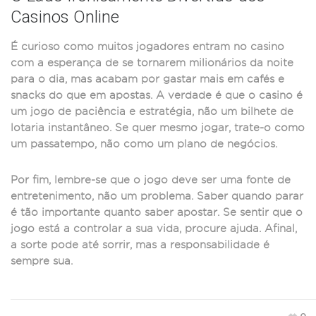
Casinos Online
É curioso como muitos jogadores entram no casino
com a esperança de se tornarem milionários da noite
para o dia, mas acabam por gastar mais em cafés e
A
snacks do que em apostas. A verdade é que o casino é
l
um jogo de paciência e estratégia, não um bilhete de
t
e
lotaria instantâneo. Se quer mesmo jogar, trate-o como
r
um passatempo, não como um plano de negócios.
n
a
Por fim, lembre-se que o jogo deve ser uma fonte de
t
entretenimento, não um problema. Saber quando parar
i
é tão importante quanto saber apostar. Se sentir que o
v
jogo está a controlar a sua vida, procure ajuda. Afinal,
e
a sorte pode até sorrir, mas a responsabilidade é
:
sempre sua.