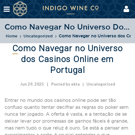
Como Navegar No Universo Dos Casinos Online Em Portugal
Como Navegar no Universo dos Casi
Home
Uncategorized
Como Navegar no Universo
dos Casinos Online em
Portugal
Jun 29, 2025
|
Posted by
ekta
Uncategorized
|
Entrar no mundo dos casinos online pode ser tão
confuso quanto tentar decifrar as regras do poker sem
nunca ter jogado. A oferta é vasta, e a tentação de se
deixar levar por promessas de ganhos fáceis é grande,
mas nem tudo o que reluz é ouro. Se está a pensar em
experimentar a sorte, é crucial entender o que