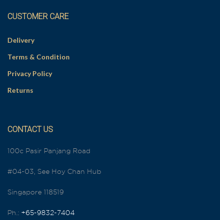
CUSTOMER CARE
Delivery
Terms & Condition
Privacy Policy
Returns
CONTACT US
100c Pasir Panjang Road
#04-03, See Hoy Chan Hub
Singapore 118519
Ph.:
+65-9832-7404