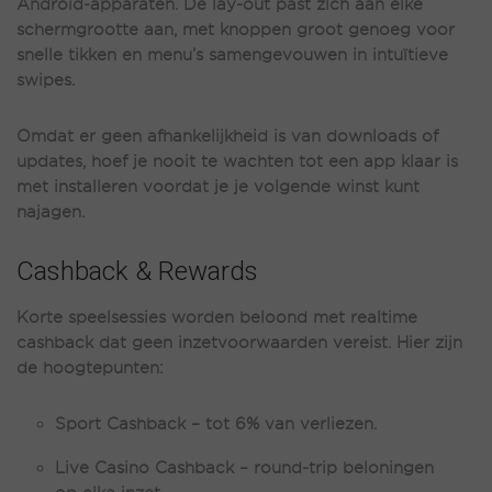
Android‑apparaten. De lay-out past zich aan elke
schermgrootte aan, met knoppen groot genoeg voor
snelle tikken en menu’s samengevouwen in intuïtieve
swipes.
Omdat er geen afhankelijkheid is van downloads of
updates, hoef je nooit te wachten tot een app klaar is
met installeren voordat je je volgende winst kunt
najagen.
Cashback & Rewards
Korte speelsessies worden beloond met realtime
cashback dat geen inzetvoorwaarden vereist. Hier zijn
de hoogtepunten:
Sport Cashback
– tot 6% van verliezen.
Live Casino Cashback
– round‑trip beloningen