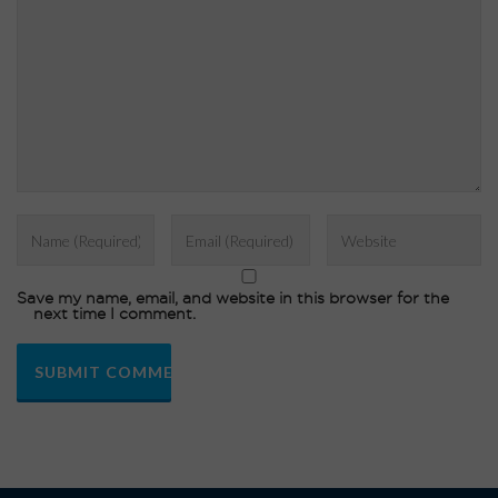
Save my name, email, and website in this browser for the
next time I comment.
Al
t
e
r
n
a