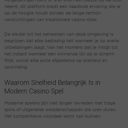
neemt, dit platform biedt een naadloze ervaring die je
op de hoogte houdt zonder de lange‑termijn
verplichtingen van traditionele casino‑sites.
De sleutel tot het beheersen van deze omgeving is
begrijpen dat elke beslissing telt wanneer je op snelle
uitbetalingen jaagt. Van het moment dat je inlogt tot
het instant wanneer een winnende lijn op je scherm
flitst, wordt elke actie afgestemd op snelheid en
opwinding.
Waarom Snelheid Belangrijk Is in
Modern Casino Spel
Moderne spelers zijn niet langer tevreden met trage
spins of uitgerekte weddenschappen die uren duren.
Het competitieve voordeel komt van kunnen: