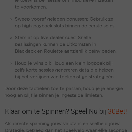
je toewijst per sessie om impulsieve inzetten
te voorkomen.
Sweep vooraf geladen bonussen:
Gebruik ze
op high‑payback slots binnen de eerste spins.
Stem af op live dealer cues:
Snelle
beslissingen kunnen de uitkomsten in
Blackjack en Roulette aanzienlijk beïnvloeden.
Houd je wins bij:
Houd een klein logboek bij;
zelfs korte sessies genereren data die helpen
bij het verfijnen van toekomstige strategieën.
Door deze tactieken toe te passen, houd je je energie
hoog en blijf je binnen je ingestelde limieten.
Klaar om te Spinnen? Speel Nu bij
30Bet!
Als directe spanning jouw valuta is en snelheid jouw
strategie, betreed dan het speelveld waar elke seconde