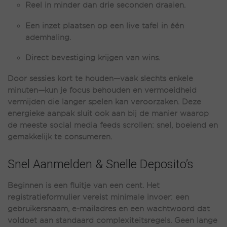
Reel in minder dan drie seconden draaien.
Een inzet plaatsen op een live tafel in één
ademhaling.
Direct bevestiging krijgen van wins.
Door sessies kort te houden—vaak slechts enkele
minuten—kun je focus behouden en vermoeidheid
vermijden die langer spelen kan veroorzaken. Deze
energieke aanpak sluit ook aan bij de manier waarop
de meeste social media feeds scrollen: snel, boeiend en
gemakkelijk te consumeren.
Snel Aanmelden & Snelle Deposito’s
Beginnen is een fluitje van een cent. Het
registratieformulier vereist minimale invoer: een
gebruikersnaam, e-mailadres en een wachtwoord dat
voldoet aan standaard complexiteitsregels. Geen lange