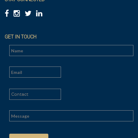
GET IN TOUCH