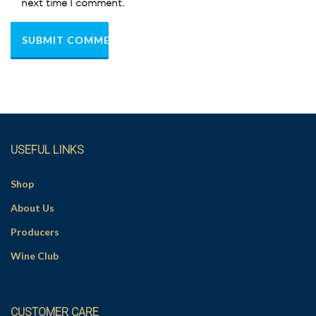
next time I comment.
Al
t
e
r
n
a
t
i
v
USEFUL LINKS
e
:
Shop
About Us
Producers
Wine Club
CUSTOMER CARE